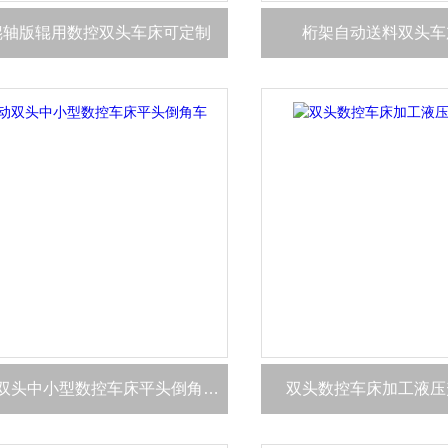
辊轴版辊用数控双头车床可定制
桁架自动送料双头车
全自动双头中小型数控车床平头倒角车牙
双头数控车床加工液压