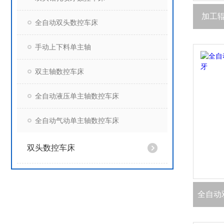
加工
全自动双头数控车床
手动上下料单主轴
双主轴数控车床
全自动液压单主轴数控车床
全自动气动单主轴数控车床
双头数控车床