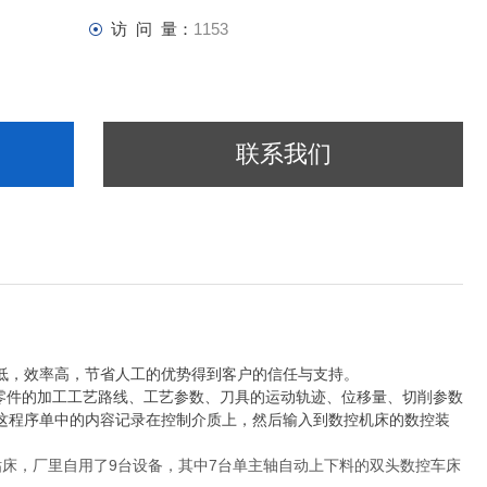
访 问 量：
1153
联系我们
低，效率高，节省人工的优势得到客户的信任与支持。
零件的加工工艺路线、工艺参数、刀具的运动轨迹、位移量、切削参数
这程序单中的内容记录在控制介质上，然后输入到数控机床的数控装
钻床，厂里自用了
9
台设备，其中
7
台单主轴自动上下料的双头数控车床