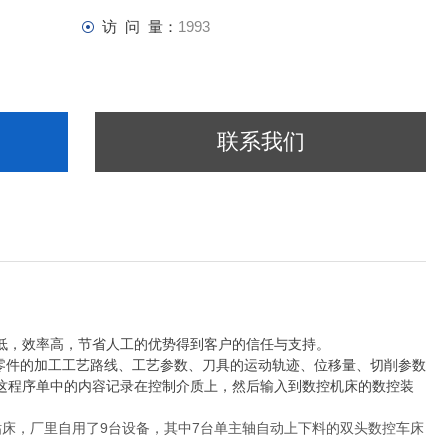
访 问 量：
1993
联系我们
低，效率高，节省人工的优势得到客户的信任与支持。
零件的加工工艺路线、工艺参数、刀具的运动轨迹、位移量、切削参数
这程序单中的内容记录在控制介质上，然后输入到数控机床的数控装
钻床，厂里自用了
9
台设备，其中
7
台单主轴自动上下料的双头数控车床