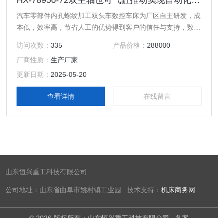
HX-78950-72双主轴也可气缸推动实现自动化加工
汽车零部件内孔螺纹加工双头车数控车床为厂区自主研发，成
本低，效率高，节省人工的优势得到客户的信任与支持，数控
车床是按照事先编制好的加工程序，自动地对被加工零件进行
访问次数：
335
产品价格：
288000
加工。
厂商性质：
生产厂家
更新日期：
2026-05-20
查看详情
在线留言
山东恒兴重工科技有限公司
公司地址：山东省曲阜市姚村镇工业园 技术支持：
机床商务网