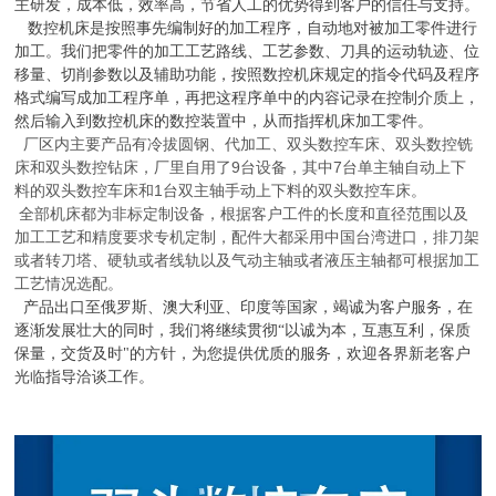
主研发，成本低，效率高，节省人工的优势得到客户的信任与支持。
数控机床是按照事先编制好的加工程序，自动地对被加工零件进行
加工。我们把零件的加工工艺路线、工艺参数、刀具的运动轨迹、位
移量、切削参数以及辅助功能，按照数控机床规定的指令代码及程序
格式编写成加工程序单，再把这程序单中的内容记录在控制介质上，
然后输入到数控机床的数控装置中，从而指挥机床加工零件。
厂区内主要产品有冷拔圆钢、代加工、双头数控车床、双头数控铣
床和双头数控钻床，厂里自用了
9
台设备，其中
7
台单主轴自动上下
料的双头数控车床和
1
台双主轴手动上下料的双头数控车床。
全部机床都为非标定制设备，根据客户工件的长度和直径范围以及
加工工艺和精度要求专机定制，配件大都采用中国台湾进口，排刀架
或者转刀塔、硬轨或者线轨以及气动主轴或者液压主轴都可根据加工
工艺情况选配。
产品出口至俄罗斯、澳大利亚、印度等国家，竭诚为客户服务，在
逐渐发展壮大的同时，我们将继续贯彻“以诚为本，互惠互利，保质
保量，交货及时"的方针，为您提供优质的服务，欢迎各界新老客户
光临指导洽谈工
作。