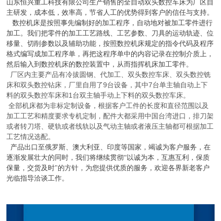
山东恒兴重工科技有限公司生产销售的全自动双头数控车床为厂区自
主研发，成本低，效率高，节省人工的优势得到客户的信任与支持。
数控机床是按照事先编制好的加工程序，自动地对被加工零件进行
加工。我们把零件的加工工艺路线、工艺参数、刀具的运动轨迹、位
移量、切削参数以及辅助功能，按照数控机床规定的指令代码及程序
格式编写成加工程序单，再把这程序单中的内容记录在控制介质上，
然后输入到数控机床的数控装置中，从而指挥机床加工零件。
厂区内主要产品有冷拔圆钢、代加工、双头数控车床、双头数控铣
床和双头数控钻床，厂里自用了
9
台设备，其中
7
台单主轴自动上下
料的双头数控车床和
1
台双主轴手动上下料的双头数控车床。
全部机床都为非标定制设备，根据客户工件的长度和直径范围以及
加工工艺和精度要求专机定制，配件大都采用中国台湾进口，排刀架
或者转刀塔、硬轨或者线轨以及气动主轴或者液压主轴都可根据加工
工艺情况选配。
产品出口至俄罗斯、澳大利亚、印度等国家，竭诚为客户服务，在
逐渐发展壮大的同时，我们将继续贯彻“以诚为本，互惠互利，保质
保量，交货及时"的方针，为您提供优质的服务，欢迎各界新老客户
光临指导洽谈工
作。