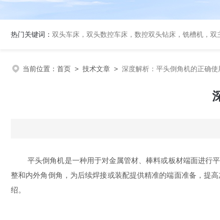
热门关键词：
双头车床，双头数控车床，数控双头钻床，铣槽机，双
当前位置：
首页
>
技术文章
>
深度解析：平头倒角机的正确使
平头倒角机是一种用于对金属管材、棒料或板材端面进行平头
整和内外角倒角，为后续焊接或装配提供精准的端面准备，提高
绍。