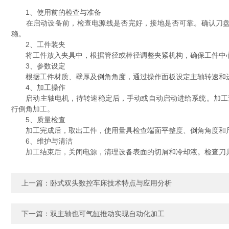
1、使用前的检查与准备
在启动设备前，检查电源线是否完好，接地是否可靠。确认刀盘安
稳。
2、工件装夹
将工件放入夹具中，根据管径或棒径调整夹紧机构，确保工件中心
3、参数设定
根据工件材质、壁厚及倒角角度，通过操作面板设定主轴转速和进
4、加工操作
启动主轴电机，待转速稳定后，手动或自动启动进给系统。加工过
行倒角加工。
5、质量检查
加工完成后，取出工件，使用量具检查端面平整度、倒角角度和尺
6、维护与清洁
加工结束后，关闭电源，清理设备表面的切屑和冷却液。检查刀具
上一篇：
卧式双头数控车床技术特点与应用分析
下一篇：
双主轴也可气缸推动实现自动化加工