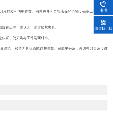
电话
刀片材质和切削参数。清理夹具和导轨表面的杂物，确保工件装夹平
动旋转工件，确认无干涉后锁紧夹具。
微信扫一扫
盘位置，使刀具与工件端面对准。
止进给，检查刀具状态或调整参数。完成平头后，再调整刀盘角度进
。
。