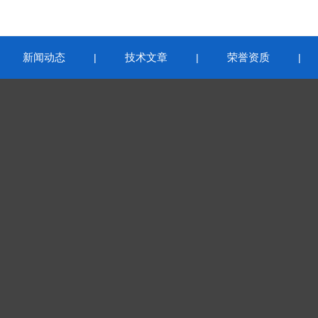
新闻动态
技术文章
荣誉资质
|
|
|
|