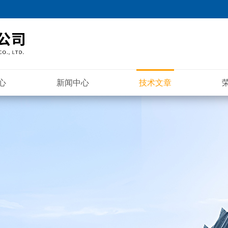
心
新闻中心
技术文章