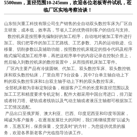
5500mm，直径范围10-245mm，欢迎各位老板寄件试机，莅
临厂区实地考察洽谈！
山东恒兴重工科技有限公司生产销售的全自动双头数控车床为厂区自
主研发，成本低，效率高，节省人工的优势得到客户的信任与支持。
数控机床是按照事先编制好的加工程序，自动地对被加工零件进行
加工。我们把零件的加工工艺路线、工艺参数、刀具的运动轨迹、位
移量、切削参数以及辅助功能，按照数控机床规定的指令代码及程序
格式编写成加工程序单，再把这程序单中的内容记录在控制介质上，
然后输入到数控机床的数控装置中，从而指挥机床加工零件
。
厂区内主要产品有冷拔圆钢、代加工、双头数控车床、双头数控铣
床和双头数控钻床，厂里自用了
9
台设备，其中
7
台单主轴自动上下
料的双头数控车床和
1
台双主轴手动上下料的双头数控车床。
全部机床都为非标定制设备，根据客户工件的长度和直径范围以及
加工工艺和精度要求专机定制，配件大都采用中国台湾进口，排刀架
或者转刀塔、硬轨或者线轨以及气动主轴或者液压主轴都可根据加工
工艺情况选配。
产品出口至俄罗斯、澳大利亚、巴西、印度尼西亚和印度等国家，
竭诚为客户服务，在逐渐发展壮大的同时，我们将继续贯彻“以诚为
本，互惠互利，保质保量，交货及时"的方针，为您提供优质的服
务，欢迎各界新老客户光临指导洽谈工作。