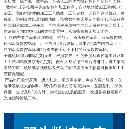
主研发，成本低，效率高，节省人工的优势得到客户的信任与支持。
数控机床是按照事先编制好的加工程序，自动地对被加工零件进行
加工。我们把零件的加工工艺路线、工艺参数、刀具的运动轨迹、位
移量、切削参数以及辅助功能，按照数控机床规定的指令代码及程序
格式编写成加工程序单，再把这程序单中的内容记录在控制介质上，
然后输入到数控机床的数控装置中，从而指挥机床加工零件。
厂区内主要产品有冷拔圆钢、代加工、双头数控车床、双头数控铣
床和双头数控钻床，厂里自用了
9
台设备，其中
7
台单主轴自动上下
料的双头数控车床和
1
台双主轴手动上下料的双头数控车床。
全部机床都为非标定制设备，根据客户工件的长度和直径范围以及加
工工艺和精度要求专机定制，配件大都采用中国台湾进口，排刀架或
者转刀塔、硬轨或者线轨以及气动主轴或者液压主轴都可根据加工工
艺情况选配。
产品出口至俄罗斯、澳大利亚、印度等国家，竭诚为客户服务，在
逐渐发展壮大的同时，我们将继续贯彻“以诚为本，互惠互利，保质
保量，交货及时"的方针，为您提供优质的服务，欢迎各界新老客户
光临指导洽谈工
作。