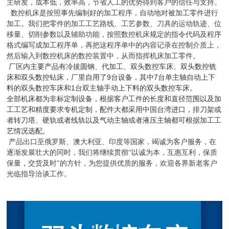
主研发，成本低，效率高，节省人工的优势得到客户的信任与支持。
数控机床是按照事先编制好的加工程序，自动地对被加工零件进行
加工。我们把零件的加工工艺路线、工艺参数、刀具的运动轨迹、位
移量、切削参数以及辅助功能，按照数控机床规定的指令代码及程序
格式编写成加工程序单，再把这程序单中的内容记录在控制介质上，
然后输入到数控机床的数控装置中，从而指挥机床加工零件。
厂区内主要产品有冷拔圆钢、代加工、双头数控车床、双头数控铣
床和双头数控钻床，厂里自用了
9
台设备，其中
7
台单主轴自动上下
料的双头数控车床和
1
台双主轴手动上下料的双头数控车床。
全部机床都为非标定制设备，根据客户工件的长度和直径范围以及加
工工艺和精度要求专机定制，配件大都采用中国台湾进口，排刀架或
者转刀塔、硬轨或者线轨以及气动主轴或者液压主轴都可根据加工工
艺情况选配。
产品出口至俄罗斯、澳大利亚、印度等国家，竭诚为客户服务，在
逐渐发展壮大的同时，我们将继续贯彻“以诚为本，互惠互利，保质
保量，交货及时"的方针，为您提供优质的服务，欢迎各界新老客户
光临指导洽谈工
作。