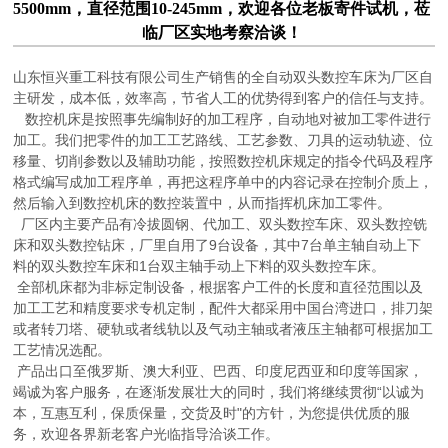
5500mm，直径范围10-245mm，欢迎各位老板寄件试机，莅
临厂区实地考察洽谈！
山东恒兴重工科技有限公司生产销售的全自动双头数控车床为厂区自
主研发，成本低，效率高，节省人工的优势得到客户的信任与支持。
数控机床是按照事先编制好的加工程序，自动地对被加工零件进行
加工。我们把零件的加工工艺路线、工艺参数、刀具的运动轨迹、位
移量、切削参数以及辅助功能，按照数控机床规定的指令代码及程序
格式编写成加工程序单，再把这程序单中的内容记录在控制介质上，
然后输入到数控机床的数控装置中，从而指挥机床加工零件
。
厂区内主要产品有冷拔圆钢、代加工、双头数控车床、双头数控铣
床和双头数控钻床，厂里自用了
9
台设备，其中
7
台单主轴自动上下
料的双头数控车床和
1
台双主轴手动上下料的双头数控车床。
全部机床都为非标定制设备，根据客户工件的长度和直径范围以及
加工工艺和精度要求专机定制，配件大都采用中国台湾进口，排刀架
或者转刀塔、硬轨或者线轨以及气动主轴或者液压主轴都可根据加工
工艺情况选配。
产品出口至俄罗斯、澳大利亚、巴西、印度尼西亚和印度等国家，
竭诚为客户服务，在逐渐发展壮大的同时，我们将继续贯彻“以诚为
本，互惠互利，保质保量，交货及时"的方针，为您提供优质的服
务，欢迎各界新老客户光临指导洽谈工作。