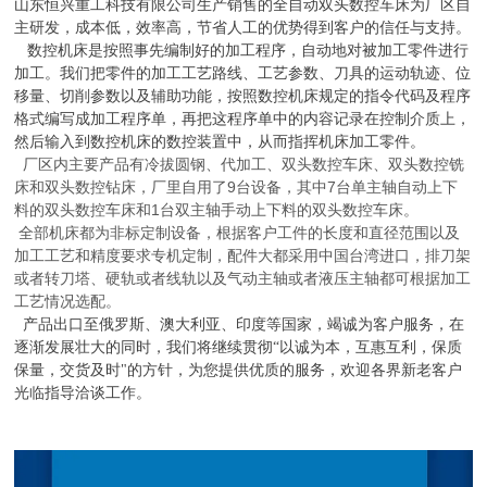
山东恒兴重工科技有限公司生产销售的全自动双头数控车床为厂区自
主研发，成本低，效率高，节省人工的优势得到客户的信任与支持。
数控机床是按照事先编制好的加工程序，自动地对被加工零件进行
加工。我们把零件的加工工艺路线、工艺参数、刀具的运动轨迹、位
移量、切削参数以及辅助功能，按照数控机床规定的指令代码及程序
格式编写成加工程序单，再把这程序单中的内容记录在控制介质上，
然后输入到数控机床的数控装置中，从而指挥机床加工零件。
厂区内主要产品有冷拔圆钢、代加工、双头数控车床、双头数控铣
床和双头数控钻床，厂里自用了
9
台设备，其中
7
台单主轴自动上下
料的双头数控车床和
1
台双主轴手动上下料的双头数控车床。
全部机床都为非标定制设备，根据客户工件的长度和直径范围以及
加工工艺和精度要求专机定制，配件大都采用中国台湾进口，排刀架
或者转刀塔、硬轨或者线轨以及气动主轴或者液压主轴都可根据加工
工艺情况选配。
产品出口至俄罗斯、澳大利亚、印度等国家，竭诚为客户服务，在
逐渐发展壮大的同时，我们将继续贯彻“以诚为本，互惠互利，保质
保量，交货及时"的方针，为您提供优质的服务，欢迎各界新老客户
光临指导洽谈工
作。