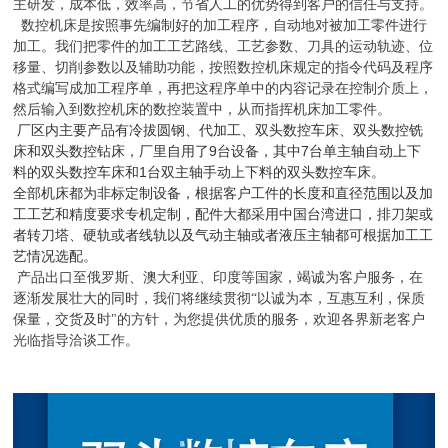
主研发，成本低，效率高，节省人工的优势得到客户的信任与支持。
数控机床是按照事先编制好的加工程序，自动地对被加工零件进行
加工。我们把零件的加工工艺路线、工艺参数、刀具的运动轨迹、位
移量、切削参数以及辅助功能，按照数控机床规定的指令代码及程序
格式编写成加工程序单，再把这程序单中的内容记录在控制介质上，
然后输入到数控机床的数控装置中，从而指挥机床加工零件。
厂区内主要产品有冷拔圆钢、代加工、双头数控车床、双头数控铣
床和双头数控钻床，厂里自用了
9
台设备，其中
7
台单主轴自动上下
料的双头数控车床和
1
台双主轴手动上下料的双头数控车床。
全部机床都为非标定制设备，根据客户工件的长度和直径范围以及加
工工艺和精度要求专机定制，配件大都采用中国台湾进口，排刀架或
者转刀塔、硬轨或者线轨以及气动主轴或者液压主轴都可根据加工工
艺情况选配。
产品出口至俄罗斯、澳大利亚、印度等国家，竭诚为客户服务，在
逐渐发展壮大的同时，我们将继续贯彻“以诚为本，互惠互利，保质
保量，交货及时"的方针，为您提供优质的服务，欢迎各界新老客户
光临指导洽谈工
作。