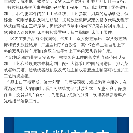
主研发，成本低，效率高，节省人工的优势得到客户的信任与支持。
数控机床是按照事先编制好的加工程序，自动地对被加工零件进行
加工。我们把零件的加工工艺路线、工艺参数、刀具的运动轨迹、位
移量、切削参数以及辅助功能，按照数控机床规定的指令代码及程序
格式编写成加工程序单，再把这程序单中的内容记录在控制介质上，
然后输入到数控机床的数控装置中，从而指挥机床加工零件。
厂区内主要产品有冷拔圆钢、代加工、双头数控车床、双头数控铣
床和双头数控钻床，厂里自用了
9
台设备，其中
7
台单主轴自动上下
料的双头数控车床和
1
台双主轴手动上下料的双头数控车床。
全部机床都为非标定制设备，根据客户工件的长度和直径范围以及
加工工艺和精度要求专机定制，配件大都采用中国台湾进口，排刀架
或者转刀塔、硬轨或者线轨以及气动主轴或者液压主轴都可根据加工
工艺情况选配。
产品出口至俄罗斯、澳大利亚、印度等国家，竭诚为客户服务，在
逐渐发展壮大的同时，我们将继续贯彻“以诚为本，互惠互利，保质
保量，交货及时"的方针，为您提供优质的服务，欢迎各界新老客户
光临指导洽谈工
作。