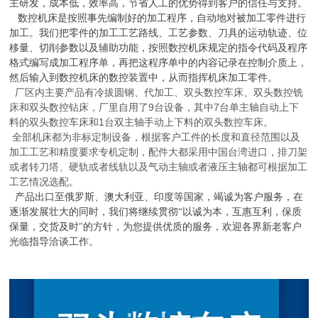
主研发，成本低，效率高，节省人工的优势得到客户的信任与支持。
数控机床是按照事先编制好的加工程序，自动地对被加工零件进行
加工。我们把零件的加工工艺路线、工艺参数、刀具的运动轨迹、位
移量、切削参数以及辅助功能，按照数控机床规定的指令代码及程序
格式编写成加工程序单，再把这程序单中的内容记录在控制介质上，
然后输入到数控机床的数控装置中，从而指挥机床加工零件。
厂区内主要产品有冷拔圆钢、代加工、双头数控车床、双头数控铣
床和双头数控钻床，厂里自用了
9
台设备，其中
7
台单主轴自动上下
料的双头数控车床和
1
台双主轴手动上下料的双头数控车床。
全部机床都为非标定制设备，根据客户工件的长度和直径范围以及
加工工艺和精度要求专机定制，配件大都采用中国台湾进口，排刀架
或者转刀塔、硬轨或者线轨以及气动主轴或者液压主轴都可根据加工
工艺情况选配。
产品出口至俄罗斯、澳大利亚、印度等国家，竭诚为客户服务，在
逐渐发展壮大的同时，我们将继续贯彻“以诚为本，互惠互利，保质
保量，交货及时"的方针，为您提供优质的服务，欢迎各界新老客户
光临指导洽谈工
作。