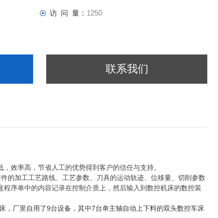
访 问 量：
1250
联系我们
低，效率高，节省人工的优势得到客户的信任与支持。
件的加工工艺路线、工艺参数、刀具的运动轨迹、位移量、切削参数
这程序单中的内容记录在控制介质上，然后输入到数控机床的数控装
床，厂里自用了
9
台设备，其中
7
台单主轴自动上下料的双头数控车床