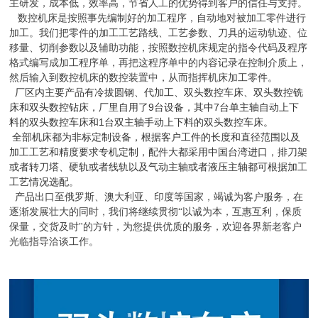
主研发，成本低，效率高，节省人工的优势得到客户的信任与支持。
数控机床是按照事先编制好的加工程序，自动地对被加工零件进行
加工。我们把零件的加工工艺路线、工艺参数、刀具的运动轨迹、位
移量、切削参数以及辅助功能，按照数控机床规定的指令代码及程序
格式编写成加工程序单，再把这程序单中的内容记录在控制介质上，
然后输入到数控机床的数控装置中，从而指挥机床加工零件。
厂区内主要产品有冷拔圆钢、代加工、双头数控车床、双头数控铣
床和双头数控钻床，厂里自用了
9
台设备，其中
7
台单主轴自动上下
料的双头数控车床和
1
台双主轴手动上下料的双头数控车床。
全部机床都为非标定制设备，根据客户工件的长度和直径范围以及
加工工艺和精度要求专机定制，配件大都采用中国台湾进口，排刀架
或者转刀塔、硬轨或者线轨以及气动主轴或者液压主轴都可根据加工
工艺情况选配。
产品出口至俄罗斯、澳大利亚、印度等国家，竭诚为客户服务，在
逐渐发展壮大的同时，我们将继续贯彻“以诚为本，互惠互利，保质
保量，交货及时"的方针，为您提供优质的服务，欢迎各界新老客户
光临指导洽谈工
作。