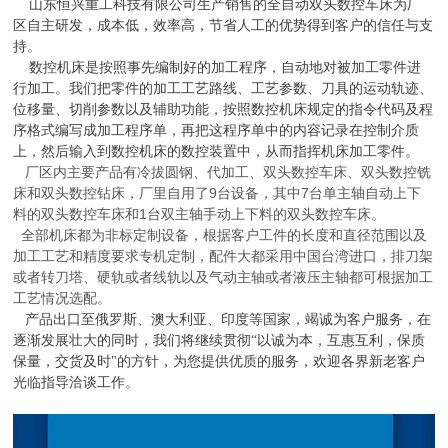
山东恒兴重工科技有限公司生产销售的全自动双头数控车床为厂
区自主研发，成本低，效率高，节省人工的优势得到客户的信任与支
持。
数控机床是按照事先编制好的加工程序，自动地对被加工零件进
行加工。我们把零件的加工工艺路线、工艺参数、刀具的运动轨迹、
位移量、切削参数以及辅助功能，按照数控机床规定的指令代码及程
序格式编写成加工程序单，再把这程序单中的内容记录在控制介质
上，然后输入到数控机床的数控装置中，从而指挥机床加工零件。
厂区内主要产品有冷拔圆钢、代加工、双头数控车床、双头数控铣
床和双头数控钻床，厂里自用了
9
台设备，其中
7
台单主轴自动上下
料的双头数控车床和
1
台双主轴手动上下料的双头数控车床。
全部机床都为非标定制设备，根据客户工件的长度和直径范围以及
加工工艺和精度要求专机定制，配件大都采用中国台湾进口，排刀架
或者转刀塔、硬轨或者线轨以及气动主轴或者液压主轴都可根据加工
工艺情况选配。
产品出口至俄罗斯、澳大利亚、印度等国家，竭诚为客户服务，在
逐渐发展壮大的同时，我们将继续贯彻“以诚为本，互惠互利，保质
保量，交货及时"的方针，为您提供优质的服务，欢迎各界新老客户
光临指导洽谈工
作。