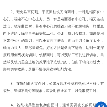
2、避免垂直切割。平底圆柱铣刀有两种，一种是端面有中
心孔，端边不在中心上方。另一种是端面没有中心孔，端刃连接
过心。铣削曲面时，带有中心孔的端铣刀决不能像钻头一样垂直
向下进给，除非事先钻好加工孔。否则，铣刀会损坏。如果使用
不带中心孔的端刀，可以垂直向下进给，但由于刀片角度太小，
轴向力很大，应尽量避免。好的方法是斜向下进给，达到一定深
度后用侧刃横向切割。铣槽面时，可以预钻工艺孔进行切削。虽
然球头铣刀垂直进给的效果比平底铣刀好，但由于轴向力过大，
影响切削效果，尽量不要使用这种切削方法。
3、在铣削曲面零件时，如果发现零件材料热处理不好，有
裂纹、组织不均匀等现象，应及时停止加工，以免浪费工时。
4、铣削模具型腔复杂曲面时，通常需要较长的周期。因