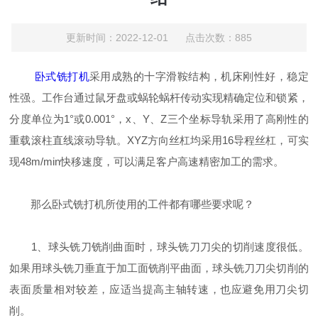
更新时间：2022-12-01 点击次数：885
卧式铣打机
采用成熟的十字滑鞍结构，机床刚性好，稳定
性强。工作台通过鼠牙盘或蜗轮蜗杆传动实现精确定位和锁紧，
分度单位为1°或0.001°，x、Y、Z三个坐标导轨采用了高刚性的
重载滚柱直线滚动导轨。XYZ方向丝杠均采用16导程丝杠，可实
现48m/min快移速度，可以满足客户高速精密加工的需求。
那么卧式铣打机所使用的工件都有哪些要求呢？
1、球头铣刀铣削曲面时，球头铣刀刀尖的切削速度很低。
如果用球头铣刀垂直于加工面铣削平曲面，球头铣刀刀尖切削的
表面质量相对较差，应适当提高主轴转速，也应避免用刀尖切
削。