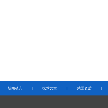
新闻动态
技术文章
荣誉资质
|
|
|
|