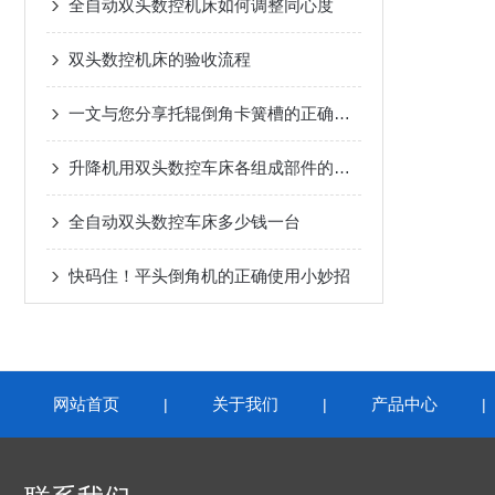
全自动双头数控机床如何调整同心度
双头数控机床的验收流程
一文与您分享托辊倒角卡簧槽的正确安装方法
升降机用双头数控车床各组成部件的功能特点分享
全自动双头数控车床多少钱一台
快码住！平头倒角机的正确使用小妙招
网站首页
关于我们
产品中心
|
|