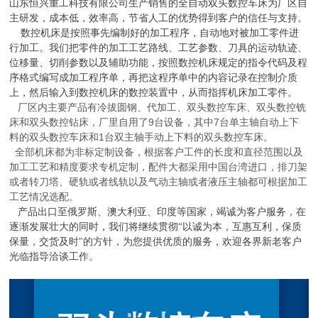
山东恒兴重工科技有限公司生产销售的全自动双头数控车床为厂区自
主研发，成本低，效率高，节省人工的优势得到客户的信任与支持。
数控机床是按照事先编制好的加工程序，自动地对被加工零件进
行加工。我们把零件的加工工艺路线、工艺参数、刀具的运动轨迹、
位移量、切削参数以及辅助功能，按照数控机床规定的指令代码及程
序格式编写成加工程序单，再把这程序单中的内容记录在控制介质
上，然后输入到数控机床的数控装置中，从而指挥机床加工零件。
厂区内主要产品有冷拔圆钢、代加工、双头数控车床、双头数控铣
床和双头数控钻床，厂里自用了
9
台设备，其中
7
台单主轴自动上下
料的双头数控车床和
1
台双主轴手动上下料的双头数控车床。
全部机床都为非标定制设备，根据客户工件的长度和直径范围以及
加工工艺和精度要求专机定制，配件大都采用中国台湾进口，排刀架
或者转刀塔、硬轨或者线轨以及气动主轴或者液压主轴都可根据加工
工艺情况选配。
产品出口至俄罗斯、澳大利亚、印度等国家，竭诚为客户服务，在
逐渐发展壮大的同时，我们将继续贯彻“以诚为本，互惠互利，保质
保量，交货及时"的方针，为您提供优质的服务，欢迎各界新老客户
光临指导洽谈工
作。