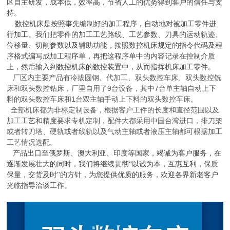
区自主研发，成本低，效率高，节省人工的优势得到客户的信任与支
持。
数控机床是按照事先编制好的加工程序，自动地对被加工零件进
行加工。我们把零件的加工工艺路线、工艺参数、刀具的运动轨迹、
位移量、切削参数以及辅助功能，按照数控机床规定的指令代码及程
序格式编写成加工程序单，再把这程序单中的内容记录在控制介质
上，然后输入到数控机床的数控装置中，从而指挥机床加工零件。
厂区内主要产品有冷拔圆钢、代加工、双头数控车床、双头数控铣
床和双头数控钻床，厂里自用了
9
台设备，其中
7
台单主轴自动上下
料的双头数控车床和
1
台双主轴手动上下料的双头数控车床。
全部机床都为非标定制设备，根据客户工件的长度和直径范围以及
加工工艺和精度要求专机定制，配件大都采用中国台湾进口，排刀架
或者转刀塔、硬轨或者线轨以及气动主轴或者液压主轴都可根据加工
工艺情况选配。
产品出口至俄罗斯、澳大利亚、印度等国家，竭诚为客户服务，在
逐渐发展壮大的同时，我们将继续贯彻“以诚为本，互惠互利，保质
保量，交货及时"的方针，为您提供优质的服务，欢迎各界新老客户
光临指导洽谈工
作。