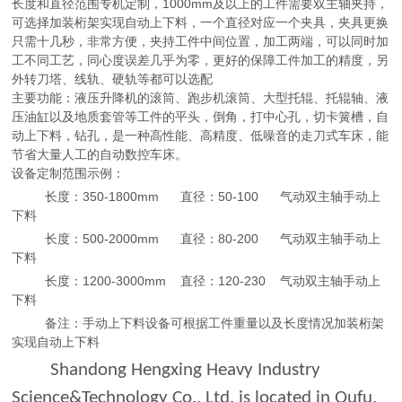
长度和直径范围专机定制，1000mm及以上
的工件需要双主轴夹持，
可选择加装桁架实现自动上下料，一个直径对应一个夹具，夹具更换
只需十几秒，非常方便，夹持工件中间位置，加工两端，可以同时加
工不同工艺，同心度误差几乎为零，更好的保障工件加工的精度，另
外转刀塔、线轨、硬轨等都可以选配
主要功能：液压升降机的滚筒、跑步机滚筒、大型托辊、托辊轴、液
压油缸以及地质套管等工件的平头，倒角，打中心孔，切卡簧槽，自
动上下料，钻孔，是一种高性能、高精度、低噪音的走刀式车床，能
节省大量人工的自动数控车床。
设备定制范围示例：
长度：
350-1800mm
直径：
50-100
气动双主轴手动上
下料
长度：
500-2000mm
直径：
80-200
气动双主轴手动上
下料
长度：
1200-3000mm
直径：
120-230
气动双主轴手动上
下料
备注：手动上下料设备可根据工件重量以及长度情况加装桁架
实现自动上下料
Shandong Hengxing Heavy Industry
Science&Technology Co., Ltd. is located in Qufu,