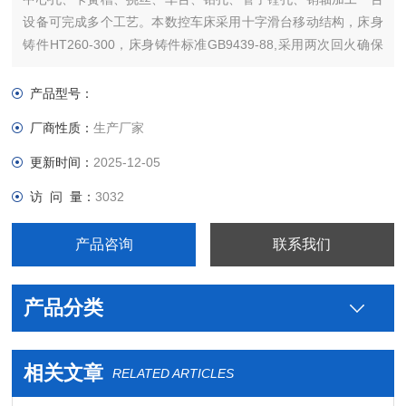
设备可完成多个工艺。本数控车床采用十字滑台移动结构，床身
铸件HT260-300，床身铸件标准GB9439-88,采用两次回火确保
床身的不变形，消除了内在应力，导轨采用硬轨，进行了高频淬
火，淬火深度为2.5-3mm，硬度到达了HRC45-52，提高了耐磨
产品型号：
性。
厂商性质：
生产厂家
更新时间：
2025-12-05
访 问 量：
3032
产品咨询
联系我们
产品分类
相关文章
RELATED ARTICLES