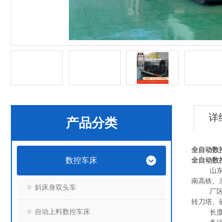
详
产品分类
全自动数
数控车床
全自动数
山
南高铁、
斜床身双头车
厂
转刀塔、
自动上料数控车床
长度