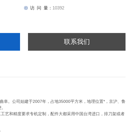
访 问 量：
10392
联系我们
阜。公司始建于2007年，占地35000平方米，地理位置*，京沪、鲁
便。
工工艺和精度要求专机定制，配件大都采用中国台湾进口，排刀架或者