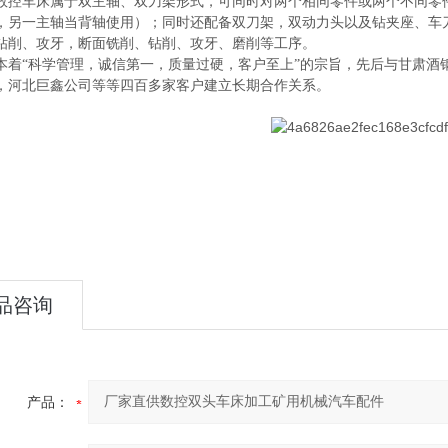
数控车床属于双主轴、双刀架形式，可同时对两个相同零件或两个不同零
，另一主轴当背轴使用）；同时还配备双刀架，双动力头以及钻夹座、车
钻削、攻牙，断面铣削、钻削、攻牙、磨削等工序。
本着
“科学管理，诚信第一，质量过硬，客户至上”的宗旨，先后与甘肃酒
，河北巨鑫公司等等四百多家客户建立长期合作关系。
品咨询
产品：