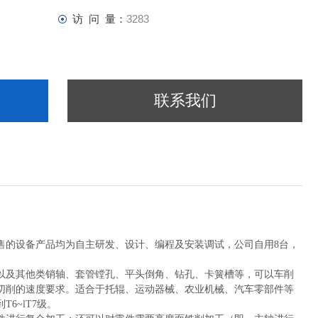
访 问 量：
3283
联系我们
售的设备产品均为自主研发、设计、编程及安装调试，公司自用
8台，
以及其他类销轴、套管镗孔、平头倒角、钻孔、卡簧槽等，可以车削
切削的速度要求。适合于托辊、运动器械、农业机械、汽车零部件等
到
T6~lT7级。