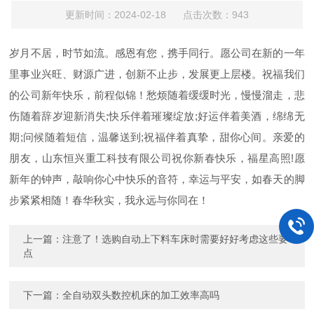
更新时间：2024-02-18 点击次数：943
岁月不居，时节如流。感恩有您，携手同行。愿公司在新的一年
里事业兴旺、财源广进，创新不止步，发展更上层楼。祝福我们
的公司新年快乐，前程似锦！愁烦随着缓缓时光
，慢慢溜走，悲
伤随着辞岁迎新消失;快乐伴着璀璨绽放;好运伴着美酒，绵绵无
期;问候随着短信，温馨送到;祝福伴着真挚，甜你心间。亲爱的
朋友，山东恒兴重工科技有限公司祝你新春快乐，福星高照!愿
新年的钟声，敲响你心中快乐的音符，幸运与平安，如春天的脚
步紧紧相随！春华秋实，我永远与你同在！
上一篇：
注意了！选购自动上下料车床时需要好好考虑这些要
点
下一篇：
全自动双头数控机床的加工效率高吗