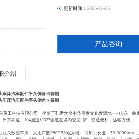
更新时间：
2025-12-05
产品咨询
细介绍
头车床汽车配件平头倒角卡簧槽
头车床汽车配件平头倒角卡簧槽
重工科技有限公司，坐落于孔孟之乡中华儒家文化发源地--－山东．曲阜。公
、日东高速、104国道和327国道在境内交叉“穿，交通便利，运输方便。
双头数控车床，采用广数980TB3i双系统，可加工长度：70-3000m